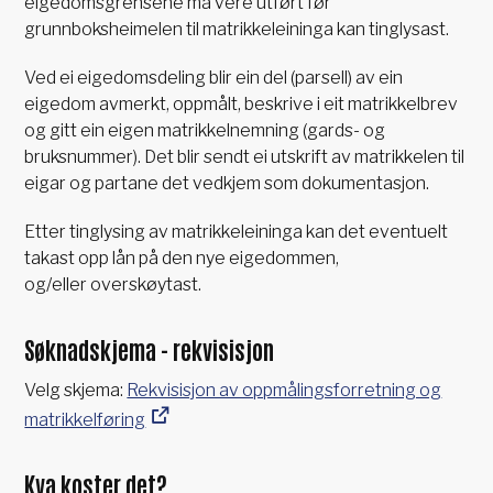
eigedomsgrensene må vere utført før
grunnboksheimelen til matrikkeleininga kan tinglysast.
Ved ei eigedomsdeling blir ein del (parsell) av ein
eigedom avmerkt, oppmålt, beskrive i eit matrikkelbrev
og gitt ein eigen matrikkelnemning (gards- og
bruksnummer). Det blir sendt ei utskrift av matrikkelen til
eigar og partane det vedkjem som dokumentasjon.
Etter tinglysing av matrikkeleininga kan det eventuelt
takast opp lån på den nye eigedommen,
og/eller overskøytast.
Søknadskjema - rekvisisjon
Velg skjema:
Rekvisisjon av oppmålingsforretning og
matrikkelføring
Kva koster det?