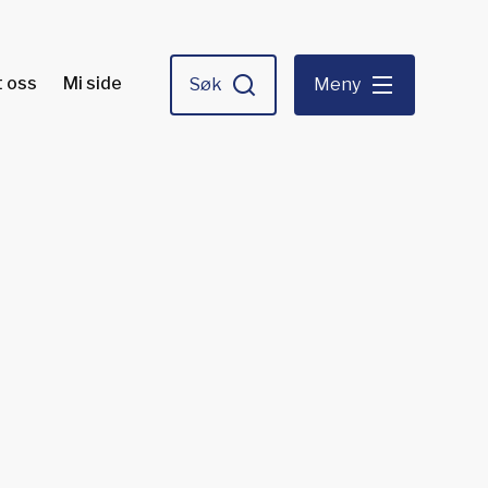
 oss
Mi side
Søk
Meny