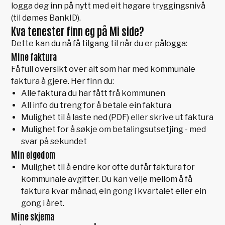
logga deg inn på nytt med eit høgare tryggingsnivå
(til dømes BankID).
Kva tenester finn eg på Mi side?
Dette kan du nå få tilgang til når du er pålogga:
Mine faktura
Få full oversikt over alt som har med kommunale
faktura å gjere. Her finn du:
Alle faktura du har fått frå kommunen
All info du treng for å betale ein faktura
Mulighet til å laste ned (PDF) eller skrive ut faktura
Mulighet for å søkje om betalingsutsetjing - med
svar på sekundet
Min eigedom
Mulighet til å endre kor ofte du får faktura for
kommunale avgifter. Du kan velje mellom å få
faktura kvar månad, ein gong i kvartalet eller ein
gong i året.
Mine skjema