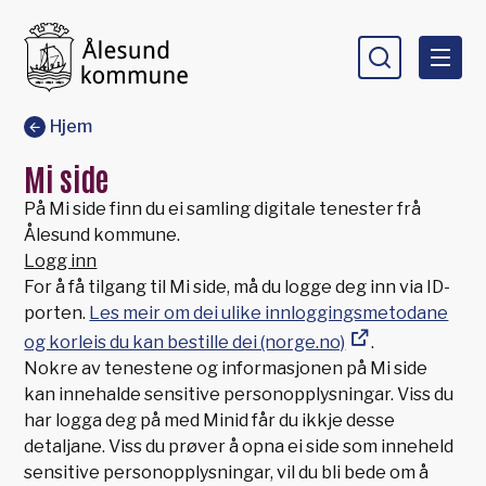
Ålesund kommune
Du er her:
Hjem
Mi side
På Mi side finn du ei samling digitale tenester frå
Ålesund kommune.
Logg inn
For å få tilgang til Mi side, må du logge deg inn via ID-
porten.
Les meir om dei ulike innloggingsmetodane
og korleis du kan bestille dei (norge.no)
.
Nokre av tenestene og informasjonen på Mi side
kan innehalde sensitive personopplysningar. Viss du
har logga deg på med Minid får du ikkje desse
detaljane. Viss du prøver å opna ei side som inneheld
sensitive personopplysningar, vil du bli bede om å