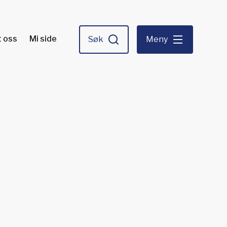
 oss
Mi side
Søk
Meny