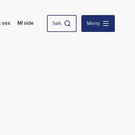
 oss
Mi side
Søk
Meny