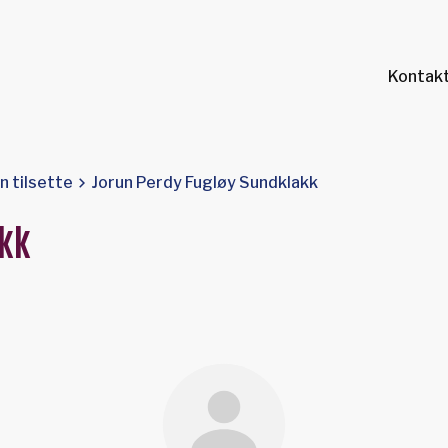
Kontakt
nn tilsette
Jorun Perdy Fugløy Sundklakk
akk