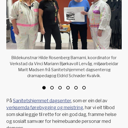
Bildekunstnar Hilde Rosenberg Bamarni, koordinator for
Verkstad da Vinci Mariann Bjørkavoll Lervåg, miljøarbeidar
Marit Madsen frå Sanitetshjemmet dagsenterog
dramapedagog Eldrid Schrøder Kvalvik.
På
Sanitetshjemmet dagsenter
, som er ein del av
verksemda førebygging og meistring
, har vi eit tilbod
som skal leggje til rette for ein god dag, framme helse
og sosialt samvær for heimebuande personar med