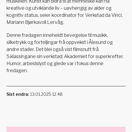
muskelen. Kunst kan bidra til at menneske kan ha
kreative og utviklande liv – uavhengig av alder og
kognitiv status, seier koordinator for Verkstad da Vinci,
Mariann Bjørkavoll Lervåg.
Denne fredagen inneheldt bevegelse til musikk,
silketrykk og forteljingar frå oppvekst i Ålesund og
andre stader. Det blei også vist filmsnutt frå
5.klassingane sin verkstad; Akademiet for superkrefter.
Humor, arbeidslyst og glede var i fokus denne
fredagen.
Sist endra
13.01.2025 12.48