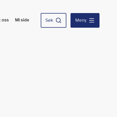
 oss
Mi side
Søk
Meny