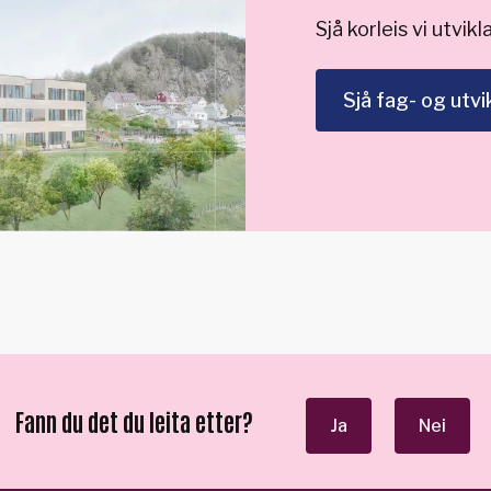
Sjå korleis vi utvik
Sjå fag- og utvi
Fann du det du leita etter?
Ja
Nei