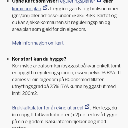
Opne kart som viser
reguleringsplaner
eller
kommuneplan
.
Legg inn gards- og bruksnummer
(gnr/bnr) eller adresse under «Søk». Klikk i kartet og
du kan sjekke kommunen sin reguleringsplan og
arealplan som gjeld for din eigedom.
Meir informasjon om kart
.
Kor stort kan du bygge?
Kor mykje areal som kan byggast på kvar enkelt tomt
er oppgitt i reguleringsplanen, eksempelvis % BYA. Til
dømes vil ein eigedom på 800m2 med tillaten
utnyttingsgrad på 25% BYA kunne byggast ut med
inntil 200m2.
Bruk kalkulator for å rekne ut areal
. Her legg du
inn oppgitt tal kvadratmeter (m2) det er lov å bygge
på din eigedom. Kalkulatoren hjelper deg med