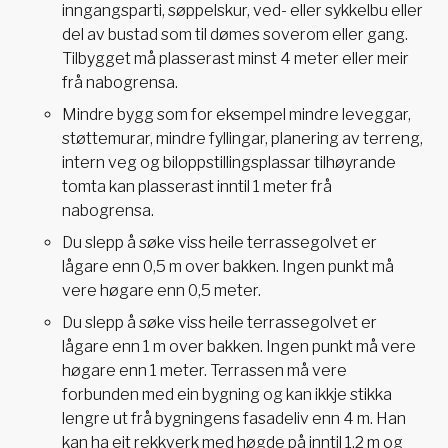
inngangsparti, søppelskur, ved- eller sykkelbu eller
del av bustad som til dømes soverom eller gang.
Tilbygget må plasserast minst 4 meter eller meir
frå nabogrensa.
Mindre bygg som for eksempel mindre leveggar,
støttemurar, mindre fyllingar, planering av terreng,
intern veg og biloppstillingsplassar tilhøyrande
tomta kan plasserast inntil 1 meter frå
nabogrensa.
Du slepp å søke viss heile terrassegolvet er
lågare enn 0,5 m over bakken. Ingen punkt må
vere høgare enn 0,5 meter.
Du slepp å søke viss heile terrassegolvet er
lågare enn 1 m over bakken. Ingen punkt må vere
høgare enn 1 meter. Terrassen må vere
forbunden med ein bygning og kan ikkje stikka
lengre ut frå bygningens fasadeliv enn 4 m. Han
kan ha eit rekkverk med høgde på inntil 1,2 m og