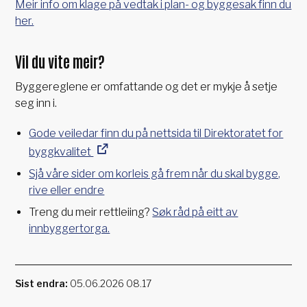
Meir info om klage på vedtak i plan- og byggesak finn du
her.
Vil du vite meir?
Byggereglene er omfattande og det er mykje å setje
seg inn i.
Gode veiledar finn du på nettsida til Direktoratet for
byggkvalitet
Sjå våre sider om korleis gå frem når du skal bygge,
rive eller endre
Treng du meir rettleiing?
Søk råd på eitt av
innbyggertorga.
Sist endra
05.06.2026 08.17