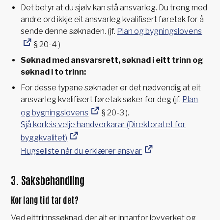
Det betyr at du sjølv kan stå ansvarleg. Du treng med
andre ord ikkje eit ansvarleg kvalifisert føretak for å
sende denne søknaden. (jf.
Plan og bygningslovens
§ 20-4 )
Søknad med ansvarsrett, søknad i eitt trinn og
søknad i to trinn:
For desse typane søknader er det nødvendig at eit
ansvarleg kvalifisert føretak søker for deg (jf.
Plan
og bygningslovens
§ 20-3 ).
Sjå korleis velje handverkarar (Direktoratet for
byggkvalitet)
Hugseliste når du erklærer ansvar
3. Saksbehandling
Kor lang tid tar det?
Ved eittrinnssøknad, der alt er innanfor lovverket og