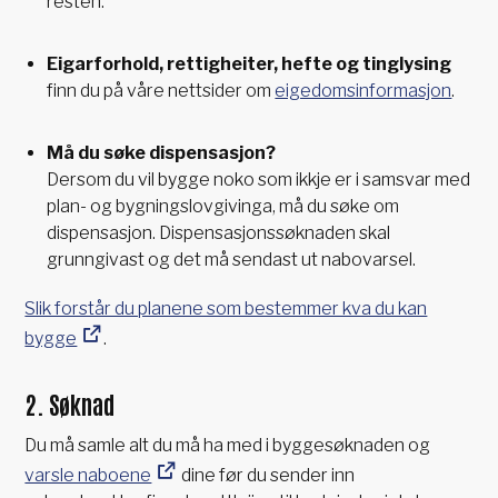
resten.
Eigarforhold, rettigheiter, hefte og tinglysing
finn du på våre nettsider om
eigedomsinformasjon
.
Må du søke dispensasjon?
Dersom du vil bygge noko som ikkje er i samsvar med
plan- og bygningslovgivinga, må du søke om
dispensasjon. Dispensasjonssøknaden skal
grunngivast og det må sendast ut nabovarsel.
Slik forstår du planene som bestemmer kva du kan
bygge
.
2. Søknad
Du må samle alt du må ha med i byggesøknaden og
varsle naboene
dine før du sender inn