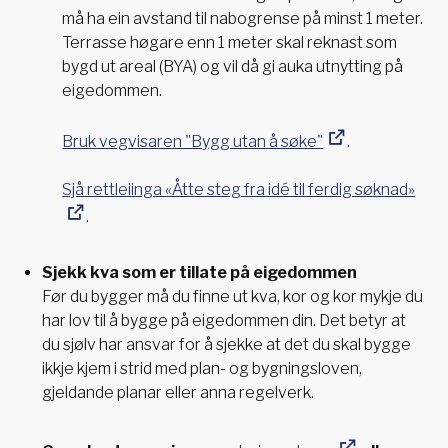
må ha ein avstand til nabogrense på minst 1 meter.
Terrasse høgare enn 1 meter skal reknast som
bygd ut areal (BYA) og vil då gi auka utnytting på
eigedommen.
Bruk vegvisaren "Bygg utan å søke"
.
Sjå rettleiinga «Åtte steg fra idé til ferdig søknad»
.
Sjekk kva som er tillate på eigedommen
Før du bygger må du finne ut kva, kor og kor mykje du
har lov til å bygge på eigedommen din. Det betyr at
du sjølv har ansvar for å sjekke at det du skal bygge
ikkje kjem i strid med plan- og bygningsloven,
gjeldande planar eller anna regelverk.