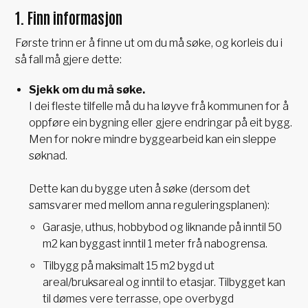
1. Finn informasjon
Første trinn er å finne ut om du må søke, og korleis du i
så fall må gjere dette:
Sjekk om du må søke.
I dei fleste tilfelle må du ha løyve frå kommunen for å
oppføre ein bygning eller gjere endringar på eit bygg.
Men for nokre mindre byggearbeid kan ein sleppe
søknad.
Dette kan du bygge uten å søke (dersom det
samsvarer med mellom anna reguleringsplanen):
Garasje, uthus, hobbybod og liknande på inntil 50
m2 kan byggast inntil 1 meter frå nabogrensa.
Tilbygg på maksimalt 15 m2 bygd ut
areal/bruksareal og inntil to etasjar. Tilbygget kan
til dømes vere terrasse, ope overbygd