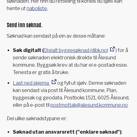
søknaden. Her finn du rettleiing til korleis du sjølv kan
hente ut
naboliste
.
Send inn søknad.
Søknad kan sendast på ein av desse måtane:
Søk digitalt (
Digialt byggesøknad (dibk.no)
) for å
sende søknaden elektronisk direkte til Ålesund
kommune. Byggsøk krev at du har ei e-postadresse.
Tenesta er gratis å bruke.
Last ned skjema
og fyll ut sjølv. Denne søknaden
kan sendast via post til Ålesund kommune, Plan,
byggesak og geodata, Postboks 1521, 6025 Ålesund,
eller på e-post til
postmottak@alesund.kommune.no
Dei ulike søknadstypane er:
Søknad utan ansvarsrett ("enklare søknad")
: