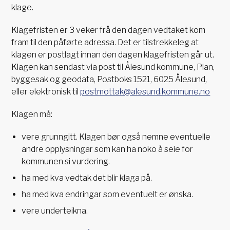
klage.
Klagefristen er 3 veker frå den dagen vedtaket kom
fram til den påførte adressa. Det er tilstrekkeleg at
klagen er postlagt innan den dagen klagefristen går ut.
Klagen kan sendast via post til Ålesund kommune, Plan,
byggesak og geodata, Postboks 1521, 6025 Ålesund,
eller elektronisk til
postmottak@alesund.kommune.no
Klagen må:
vere grunngitt. Klagen bør også nemne eventuelle
andre opplysningar som kan ha noko å seie for
kommunen si vurdering.
ha med kva vedtak det blir klaga på.
ha med kva endringar som eventuelt er ønska.
vere underteikna.