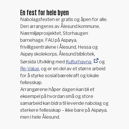
En fest for hele byen
Nabolagsfesten er gratis og åpen for alle.
Den arrangeres av Ålesund kommune,
Nærmiljøprosjektet, Storhaugen
barnehage, FAU på Aspøya,
frivilligsentralene i Ålesund, Hessa og
Aspøy skolekorps, Ålesund bibliotek,
Sørsida Utvikling med
Kulturhavna
og
Re-Value
, og er en del av et større arbeid
for å styrke sosial bærekraft og lokale
fellesskap.
Arrangørene håper dagen kan bli et
eksempel på hvordan små og store
samarbeid kan bidra til levende nabolag og
sterkere fellesskap – ikke bare på Aspøya,
men i hele Ålesund.