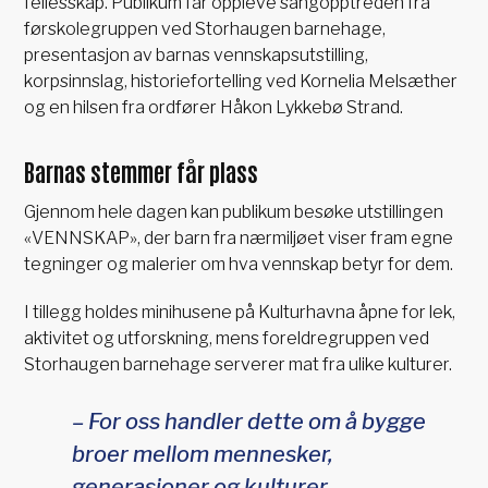
fellesskap. Publikum får oppleve sangopptreden fra
førskolegruppen ved Storhaugen barnehage,
presentasjon av barnas vennskapsutstilling,
korpsinnslag, historiefortelling ved Kornelia Melsæther
og en hilsen fra ordfører Håkon Lykkebø Strand.
Barnas stemmer får plass
Gjennom hele dagen kan publikum besøke utstillingen
«VENNSKAP», der barn fra nærmiljøet viser fram egne
tegninger og malerier om hva vennskap betyr for dem.
I tillegg holdes minihusene på Kulturhavna åpne for lek,
aktivitet og utforskning, mens foreldregruppen ved
Storhaugen barnehage serverer mat fra ulike kulturer.
–
For oss handler dette om å bygge
broer mellom mennesker,
generasjoner og kulturer.