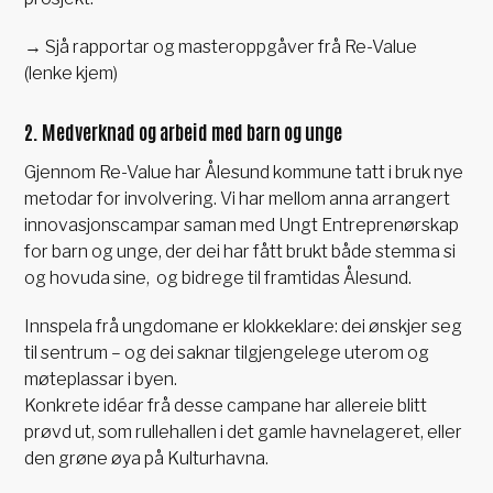
→ Sjå rapportar og masteroppgåver frå Re-Value
(lenke kjem)
2. Medverknad og arbeid med barn og unge
Gjennom Re-Value har Ålesund kommune tatt i bruk nye
metodar for involvering. Vi har mellom anna arrangert
innovasjonscampar saman med Ungt Entreprenørskap
for barn og unge, der dei har fått brukt både stemma si
og hovuda sine, og bidrege til framtidas Ålesund.
Innspela frå ungdomane er klokkeklare: dei ønskjer seg
til sentrum – og dei saknar tilgjengelege uterom og
møteplassar i byen.
Konkrete idéar frå desse campane har allereie blitt
prøvd ut, som rullehallen i det gamle havnelageret, eller
den grøne øya på Kulturhavna.