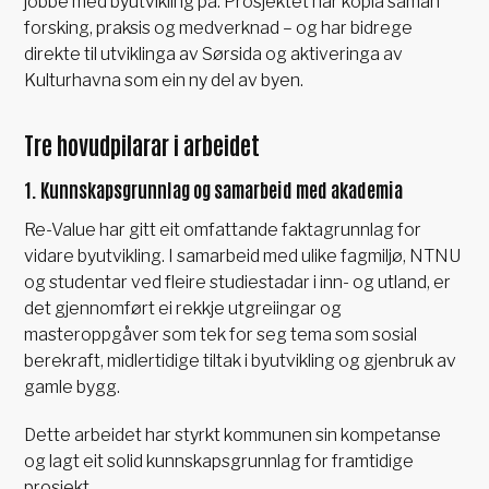
jobbe med byutvikling på. Prosjektet har kopla saman
forsking, praksis og medverknad – og har bidrege
direkte til utviklinga av Sørsida og aktiveringa av
Kulturhavna som ein ny del av byen.
Tre hovudpilarar i arbeidet
1. Kunnskapsgrunnlag og samarbeid med akademia
Re-Value har gitt eit omfattande faktagrunnlag for
vidare byutvikling. I samarbeid med ulike fagmiljø, NTNU
og studentar ved fleire studiestadar i inn- og utland, er
det gjennomført ei rekkje utgreiingar og
masteroppgåver som tek for seg tema som sosial
berekraft, midlertidige tiltak i byutvikling og gjenbruk av
gamle bygg.
Dette arbeidet har styrkt kommunen sin kompetanse
og lagt eit solid kunnskapsgrunnlag for framtidige
prosjekt.