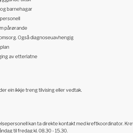
r og barnehagar
personell
om pårørande
iv omsorg. Også diagnoseuavhengig
 plan
ing av etterlatne
der ein ikkje treng tilvising eller vedtak.
lsepersonell kan ta direkte kontakt med kreftkoordinator. Kre
ndag til fredag kl. 08.30 - 15.30.