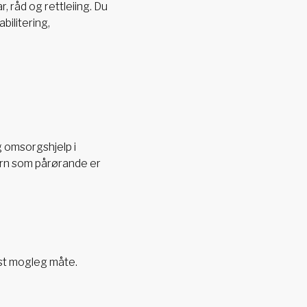
 råd og rettleiing. Du
bilitering,
g omsorgshjelp i
arn som pårørande er
est mogleg måte.