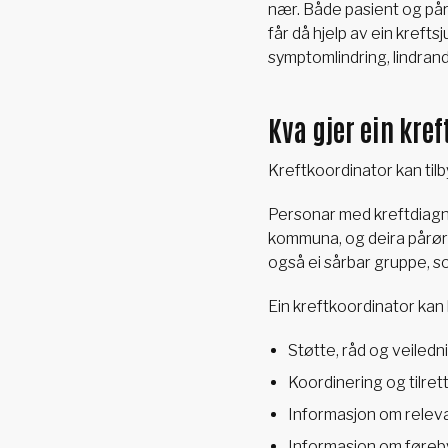
nær. Både pasient og pårø
får då hjelp av ein kreft
symptomlindring, lindra
Kva gjer ein kre
Kreftkoordinator kan tilby
Personar med kreftdiagno
kommuna, og deira pårør
også ei sårbar gruppe, 
Ein kreftkoordinator kan
Støtte, råd og veiledn
Koordinering og tilre
Informasjon om releva
Informasjon om føreb