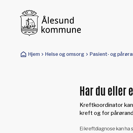
Ålesund kommune
Du er her:
Hjem
Helse og omsorg
Pasient- og pårør
Har du eller 
Kreftkoordinator ka
kreft og for pårørand
Ei kreftdiagnose kan ha 