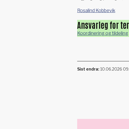
Rosalind Kobbevik
Ansvarleg for te
Koordinering og tildeling
Sist endra
10.06.2026 09