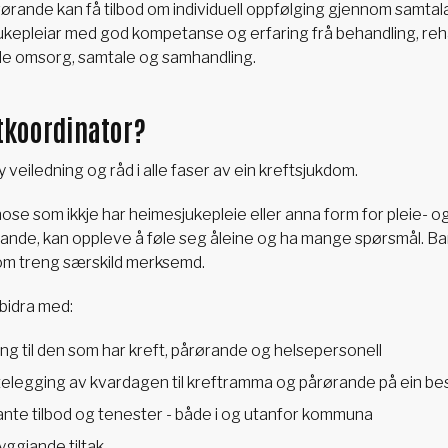
rande kan få tilbod om individuell oppfølging gjennom samtalar,
sjukepleiar med god kompetanse og erfaring frå behandling, reha
nde omsorg, samtale og samhandling.
ftkoordinator?
 veiledning og råd i alle faser av ein kreftsjukdom.
se som ikkje har heimesjukepleie eller anna form for pleie- o
ande, kan oppleve å føle seg åleine og ha mange spørsmål. B
som treng særskild merksemd.
 bidra med:
ing til den som har kreft, pårørande og helsepersonell
ttelegging av kvardagen til kreftramma og pårørande på ein b
nte tilbod og tenester - både i og utanfor kommuna
yggjande tiltak