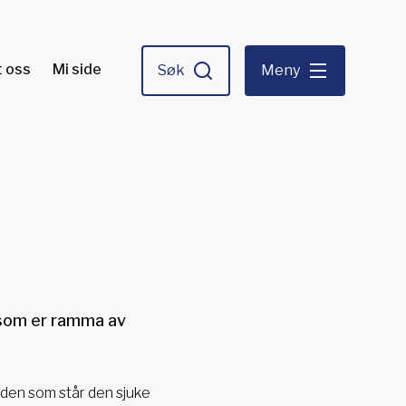
 oss
Mi side
Søk
Meny
 som er ramma av
 den som står den sjuke