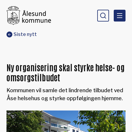
Ålesund kommune
Du er her:
Siste nytt
Ny organisering skal styrke helse- og
omsorgstilbudet
Kommunen vil samle det lindrende tilbudet ved
Åse helsehus og styrke oppfølgingen hjemme.