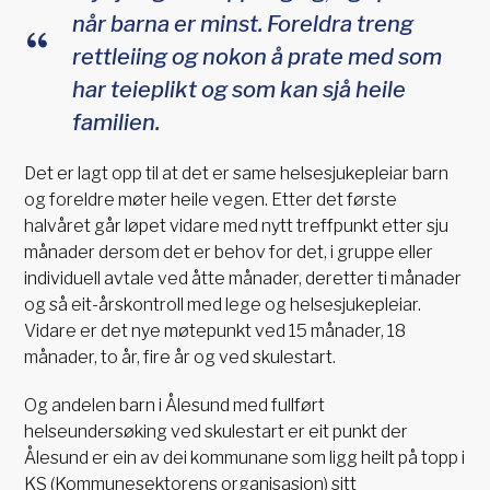
når barna er minst. Foreldra treng
rettleiing og nokon å prate med som
har teieplikt og som kan sjå heile
familien.
Det er lagt opp til at det er same helsesjukepleiar barn
og foreldre møter heile vegen. Etter det første
halvåret går løpet vidare med nytt treffpunkt etter sju
månader dersom det er behov for det, i gruppe eller
individuell avtale ved åtte månader, deretter ti månader
og så eit-årskontroll med lege og helsesjukepleiar.
Vidare er det nye møtepunkt ved 15 månader, 18
månader, to år, fire år og ved skulestart.
Og andelen barn i Ålesund med fullført
helseundersøking ved skulestart er eit punkt der
Ålesund er ein av dei kommunane som ligg heilt på topp i
KS (Kommunesektorens organisasjon) sitt