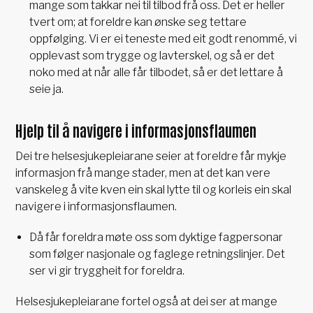
mange som takkar nei til tilbod frå oss. Det er heller
tvert om; at foreldre kan ønske seg tettare
oppfølging. Vi er ei teneste med eit godt renommé, vi
opplevast som trygge og lavterskel, og så er det
noko med at når alle får tilbodet, så er det lettare å
seie ja.
Hjelp til å navigere i informasjonsflaumen
Dei tre helsesjukepleiarane seier at foreldre får mykje
informasjon frå mange stader, men at det kan vere
vanskeleg å vite kven ein skal lytte til og korleis ein skal
navigere i informasjonsflaumen.
Då får foreldra møte oss som dyktige fagpersonar
som følger nasjonale og faglege retningslinjer. Det
ser vi gir tryggheit for foreldra.
Helsesjukepleiarane fortel også at dei ser at mange