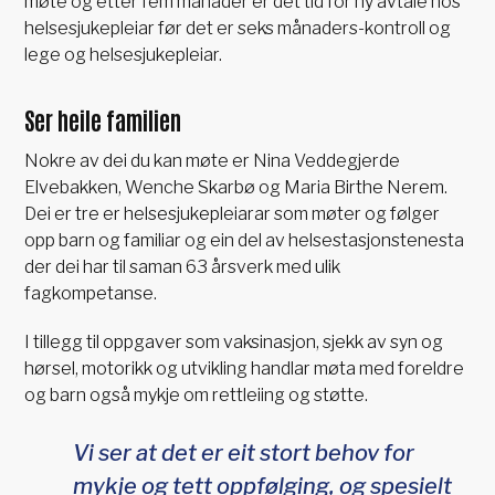
møte og etter fem månader er det tid for ny avtale hos
helsesjukepleiar før det er seks månaders-kontroll og
lege og helsesjukepleiar.
Ser heile familien
Nokre av dei du kan møte er Nina Veddegjerde
Elvebakken, Wenche Skarbø og Maria Birthe Nerem.
Dei er tre er helsesjukepleiarar som møter og følger
opp barn og familiar og ein del av helsestasjonstenesta
der dei har til saman 63 årsverk med ulik
fagkompetanse.
I tillegg til oppgaver som vaksinasjon, sjekk av syn og
hørsel, motorikk og utvikling handlar møta med foreldre
og barn også mykje om rettleiing og støtte.
Vi ser at det er eit stort behov for
mykje og tett oppfølging, og spesielt