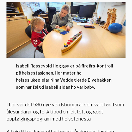
Isabell Røssevold Heggøy er på fireårs-kontroll
på helsestasjonen. Her møter ho
helsesjukepleiar Nina Veddegjerde Elvebakken
som har følgd Isabell sidan ho var baby.
I fjor var det 586 nye verdsborgarar som vart fødd som
ålesundarar og fekk tilbod om eit tett og godt
oppfølgingsprogram med helsetenesta.
Alt ein til tre dagar etter fødsel får den nye familien