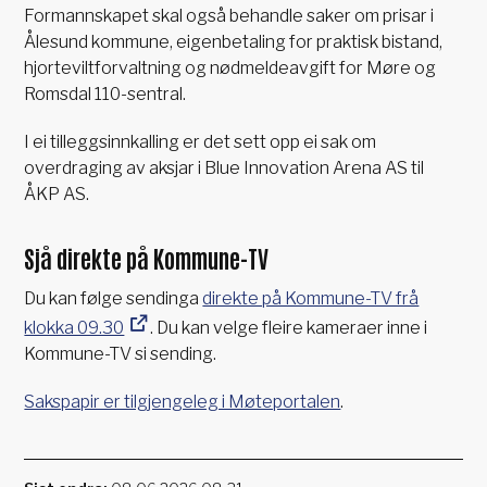
Formannskapet skal også behandle saker om prisar i
Ålesund kommune, eigenbetaling for praktisk bistand,
hjorteviltforvaltning og nødmeldeavgift for Møre og
Romsdal 110-sentral.
I ei tilleggsinnkalling er det sett opp ei sak om
overdraging av aksjar i Blue Innovation Arena AS til
ÅKP AS.
Sjå direkte på Kommune-TV
Du kan følge sendinga
direkte på Kommune-TV frå
klokka 09.30
. Du kan velge fleire kameraer inne i
Kommune-TV si sending.
Sakspapir er tilgjengeleg i Møteportalen
.