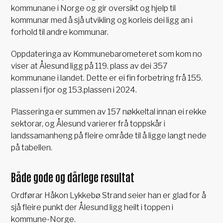
kommunane i Norge og gir oversikt og hjelp til
kommunar med å sjå utvikling og korleis dei ligg an i
forhold til andre kommunar.
Oppdateringa av Kommunebarometeret som kom no
viser at Ålesund ligg på 119. plass av dei 357
kommunane i landet. Dette er ei fin forbetring frå 155.
plassen i fjor og 153.plassen i 2024.
Plasseringa er summen av 157 nøkkeltal innan ei rekke
sektorar, og Ålesund varierer frå toppskår i
landssamanheng på fleire område til å ligge langt nede
på tabellen.
Både gode og dårlege resultat
Ordførar Håkon Lykkebø Strand seier han er glad for å
sjå fleire punkt der Ålesund ligg heilt i toppen i
kommune-Norge.