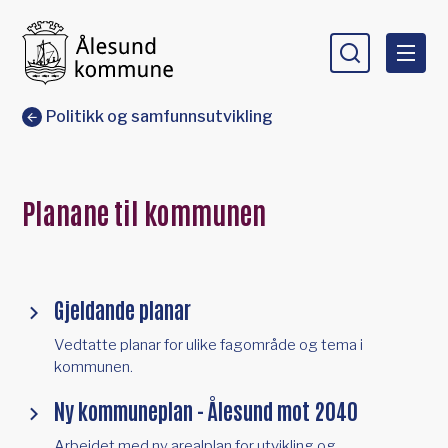
Ålesund kommune
Du er her:
Politikk og samfunnsutvikling
Planane til kommunen
Gjeldande planar
Vedtatte planar for ulike fagområde og tema i
kommunen.
Ny kommuneplan - Ålesund mot 2040
Arbeidet med ny arealplan for utvikling og