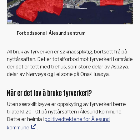
Forbodssone i Ålesund sentrum
All bruk av fyrverkeri er søknadspliktig, bortsett frå på
nyttårsaftan. Det er totalforbod mot fyrverkeri i område
der det er tett med trehus, som store delar av Aspøya,
delar av Nørvøya og i ei sone på Ona/Husøya.
Når er det lov å bruke fyrverkeri?
Uten særskilt løyve er oppskyting av fyrverkeri berre
tillate kl. 20 - 01 på nyttårsaften i Ålesund kommune.
Dette er heimla i
politivedtektene for Ålesund
kommune
.