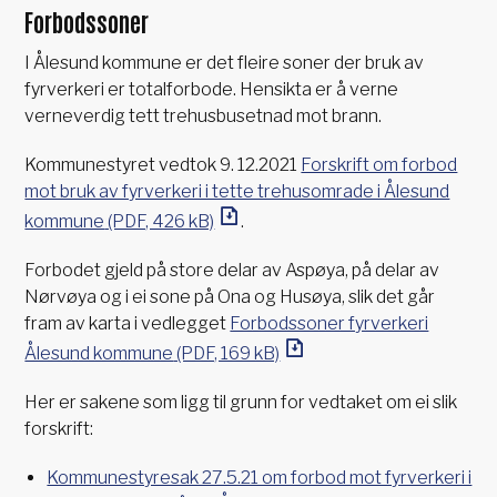
Forbodssoner
I Ålesund kommune er det fleire soner der bruk av
fyrverkeri er totalforbode. Hensikta er å verne
verneverdig tett trehusbusetnad mot brann.
Kommunestyret vedtok 9. 12.2021
Forskrift om forbod
mot bruk av fyrverkeri i tette trehusomrade i Ålesund
kommune
(PDF, 426 kB)
.
Forbodet gjeld på store delar av Aspøya, på delar av
Nørvøya og i ei sone på Ona og Husøya, slik det går
fram av karta i vedlegget
Forbodssoner fyrverkeri
Ålesund kommune
(PDF, 169 kB)
Her er sakene som ligg til grunn for vedtaket om ei slik
forskrift:
Kommunestyresak 27.5.21 om forbod mot fyrverkeri i