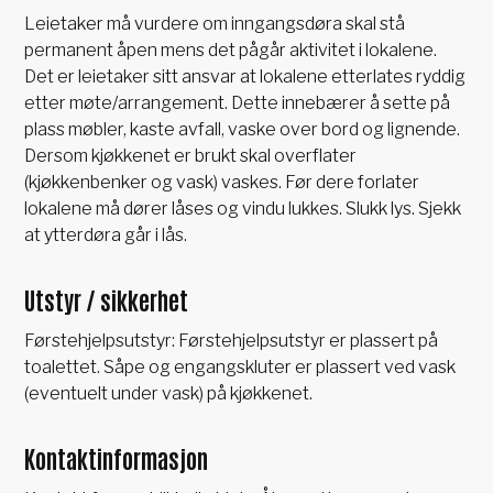
Leietaker må vurdere om inngangsdøra skal stå
permanent åpen mens det pågår aktivitet i lokalene.
Det er leietaker sitt ansvar at lokalene etterlates ryddig
etter møte/arrangement. Dette innebærer å sette på
plass møbler, kaste avfall, vaske over bord og lignende.
Dersom kjøkkenet er brukt skal overflater
(kjøkkenbenker og vask) vaskes. Før dere forlater
lokalene må dører låses og vindu lukkes. Slukk lys. Sjekk
at ytterdøra går i lås.
Utstyr / sikkerhet
Førstehjelpsutstyr: Førstehjelpsutstyr er plassert på
toalettet. Såpe og engangskluter er plassert ved vask
(eventuelt under vask) på kjøkkenet.
Kontaktinformasjon