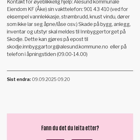
Kontakt for øyeblikkelig hjelp: Ålesund kommunale
Eiendom KF (Åke) sin vakttelefon: 901 43 410 (ved for
eksempel vannlekkasje, strømbrudd, knust vindu, dører
som ikke lar seg åpne/låse osv.) Skade på bygg, anlegg,
inventar og utstyr skal meldes til Innbyggertorget på
Skodje. Dette kan gjøres på epost til
skodje.innbyggartorg@alesund.kommune.no eller på
telefon i åpningstiden (09.00-14.00)
Sist endra
09.09.2025 09.20
Fann du det du leita etter?