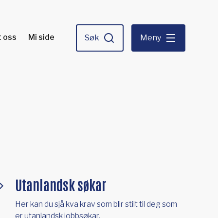
 oss
Mi side
Søk
Meny
Utanlandsk søkar
Her kan du sjå kva krav som blir stilt til deg som
er utanlandsk jobbsøkar.