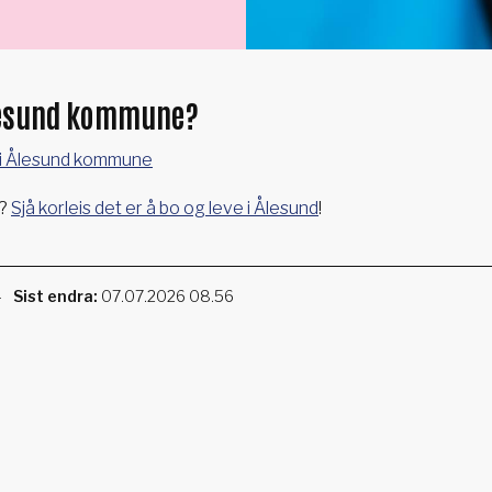
Ålesund kommune?
be i Ålesund kommune
b?
Sjå korleis det er å bo og leve i Ålesund
!
4
Sist endra
07.07.2026 08.56