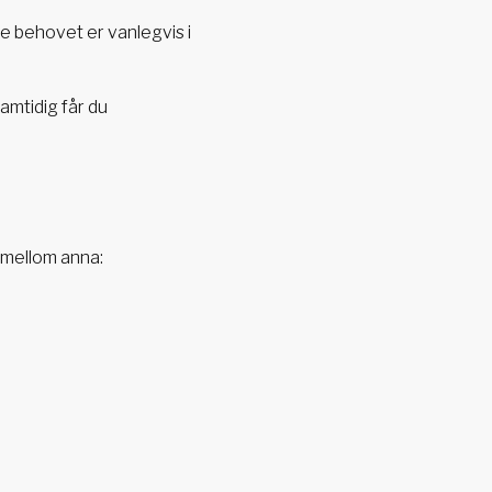
te behovet er vanlegvis i
Samtidig får du
n mellom anna: