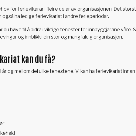
v for ferievikarar i fleire delar av organisasjonen. Det størs
også ha ledige ferievikariat i andre ferieperiodar.
 du høve til å bidra i viktige tenester for innbyggjarane våre. 
evingar og innblikk i ein stor og mangfaldig organisasjon.
ikariat kan du få?
il år og mellom dei ulike tenestene. Vi kan ha ferievikariat inna
er
ikehald