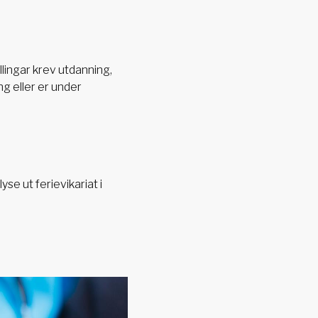
llingar krev utdanning,
g eller er under
yse ut ferievikariat i