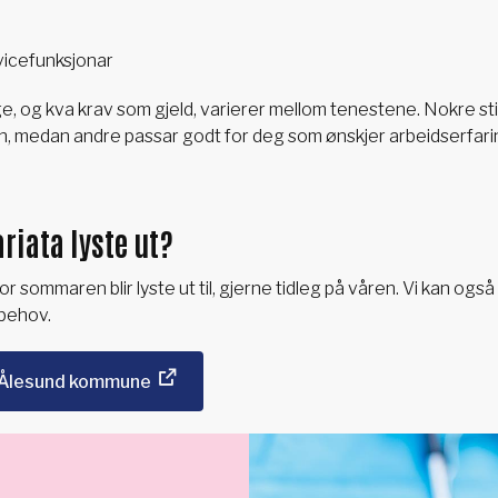
vicefunksjonar
ige, og kva krav som gjeld, varierer mellom tenestene. Nokre sti
jon, medan andre passar godt for deg som ønskjer arbeidserfarin
ariata lyste ut?
or sommaren blir lyste ut til, gjerne tidleg på våren. Vi kan også l
 behov.
 i Ålesund kommune