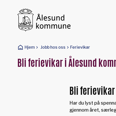
Ålesund kommune
Du er her:
Hjem
Jobb hos oss
Ferievikar
Bli ferievikar i Ålesund ko
Bli ferievik
Har du lyst på spenna
gjennom året, særl