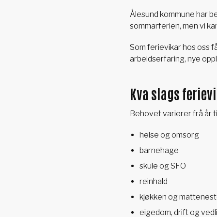
Ålesund kommune har beho
sommarferien, men vi kan 
Som ferievikar hos oss får
arbeidserfaring, nye oppl
Kva slags feriev
Behovet varierer frå år t
helse og omsorg
barnehage
skule og SFO
reinhald
kjøkken og mattenest
eigedom, drift og vedl