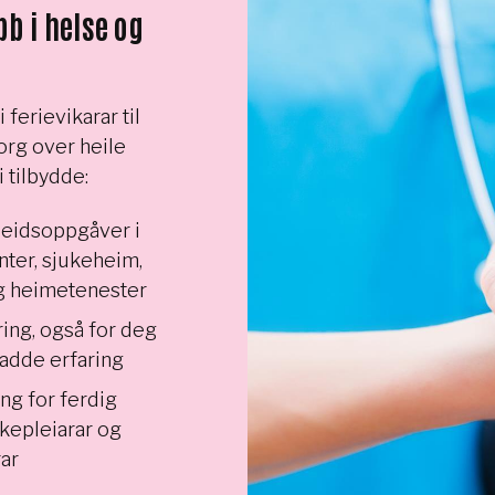
b i helse og
 ferievikarar til
rg over heile
tilbydde:
beidsoppgåver i
ter, sjukeheim,
g heimetenester
ing, også for deg
adde erfaring
ng for ferdig
kepleiarar og
ar