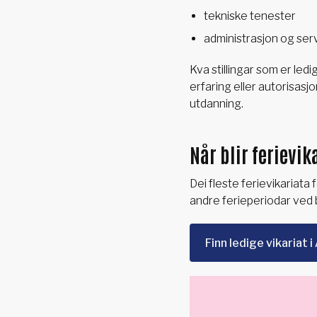
tekniske tenester
administrasjon og ser
Kva stillingar som er led
erfaring eller autorisas
utdanning.
Når blir ferievik
Dei fleste ferievikariata f
andre ferieperiodar ved
Finn ledige vikariat