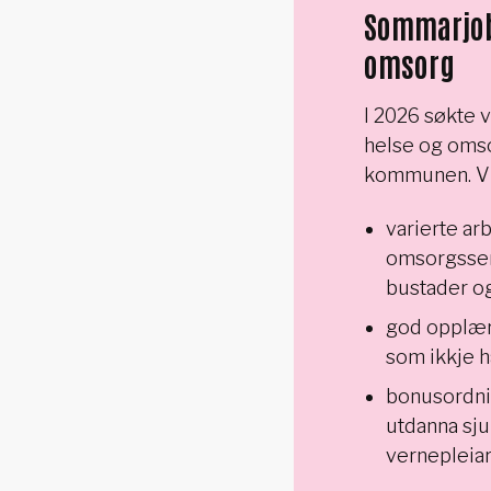
Sommarjob
omsorg
I 2026 søkte vi
helse og omso
kommunen. Vi 
varierte ar
omsorgssen
bustader o
god opplær
som ikkje h
bonusordni
utdanna sju
vernepleiar