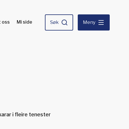
 oss
Mi side
Søk
Meny
arar i fleire tenester