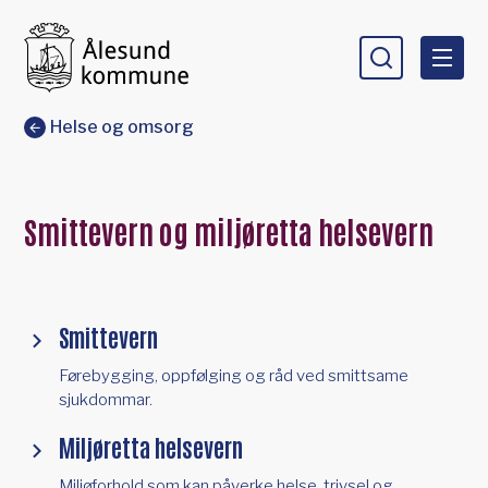
Ålesund kommune
Du er her:
Helse og omsorg
Smittevern og miljøretta helsevern
Smittevern
Førebygging, oppfølging og råd ved smittsame
sjukdommar.
Miljøretta helsevern
Miljøforhold som kan påverke helse, trivsel og